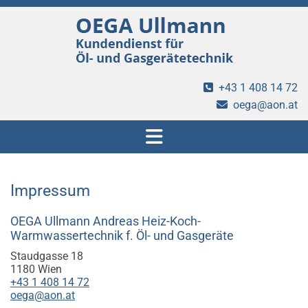
+43 1 408 14 72

oega@aon.at

Impressum
OEGA Ullmann Andreas Heiz-Koch-
Warmwassertechnik f. Öl- und Gasgeräte
Staudgasse 18
1180 Wien
+43 1 408 14 72
oega@aon.at