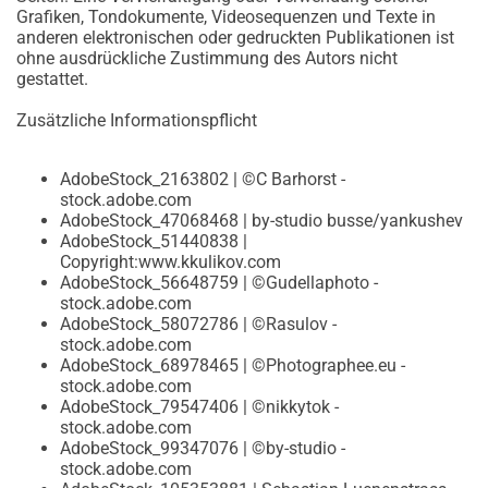
Grafiken, Tondokumente, Videosequenzen und Texte in
anderen elektronischen oder gedruckten Publikationen ist
ohne ausdrückliche Zustimmung des Autors nicht
gestattet.
Zusätzliche Informationspflicht
AdobeStock_2163802 | ©C Barhorst -
stock.adobe.com
AdobeStock_47068468 | by-studio busse/yankushev
AdobeStock_51440838 |
Copyright:www.kkulikov.com
AdobeStock_56648759 | ©Gudellaphoto -
stock.adobe.com
AdobeStock_58072786 | ©Rasulov -
stock.adobe.com
AdobeStock_68978465 | ©Photographee.eu -
stock.adobe.com
AdobeStock_79547406 | ©nikkytok -
stock.adobe.com
AdobeStock_99347076 | ©by-studio -
stock.adobe.com