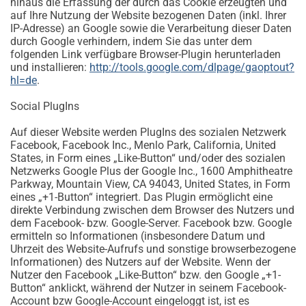
hinaus die Erfassung der durch das Cookie erzeugten und
auf Ihre Nutzung der Website bezogenen Daten (inkl. Ihrer
IP-Adresse) an Google sowie die Verarbeitung dieser Daten
durch Google verhindern, indem Sie das unter dem
folgenden Link verfügbare Browser-Plugin herunterladen
und installieren:
http://tools.google.com/dlpage/gaoptout?
hl=de
.
Social PlugIns
Auf dieser Website werden PlugIns des sozialen Netzwerk
Facebook, Facebook Inc., Menlo Park, California, United
States, in Form eines „Like-Button“ und/oder des sozialen
Netzwerks Google Plus der Google Inc., 1600 Amphitheatre
Parkway, Mountain View, CA 94043, United States, in Form
eines „+1-Button“ integriert. Das Plugin ermöglicht eine
direkte Verbindung zwischen dem Browser des Nutzers und
dem Facebook- bzw. Google-Server. Facebook bzw. Google
ermitteln so Informationen (insbesondere Datum und
Uhrzeit des Website-Aufrufs und sonstige browserbezogene
Informationen) des Nutzers auf der Website. Wenn der
Nutzer den Facebook „Like-Button“ bzw. den Google „+1-
Button“ anklickt, während der Nutzer in seinem Facebook-
Account bzw Google-Account eingeloggt ist, ist es